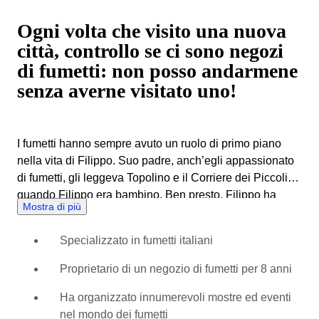
Ogni volta che visito una nuova
città, controllo se ci sono negozi
di fumetti: non posso andarmene
senza averne visitato uno!
I fumetti hanno sempre avuto un ruolo di primo piano
nella vita di Filippo. Suo padre, anch’egli appassionato
di fumetti, gli leggeva Topolino e il Corriere dei Piccoli
quando Filippo era bambino. Ben presto, Filippo ha
Mostra di più
iniziato a costruire la sua collezione personale,
raggiungendo il negozio di fumetti in bici ogni settimana
Specializzato in fumetti italiani
con i suoi amici per scoprire le ultime uscite. È così che
ha gettato le basi per una vita dedicata ai fumetti e per
Proprietario di un negozio di fumetti per 8 anni
una carriera all’altezza. Per molti anni, Filippo ha gestito
un negozio specializzato in fumetti da collezione e
Ha organizzato innumerevoli mostre ed eventi
tavole originali. Ben presto questo spazio si è
nel mondo dei fumetti