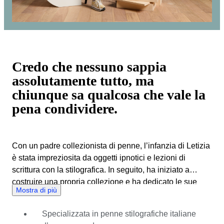
Credo che nessuno sappia
assolutamente tutto, ma
chiunque sa qualcosa che vale la
pena condividere.
Con un padre collezionista di penne, l’infanzia di Letizia
è stata impreziosita da oggetti ipnotici e lezioni di
scrittura con la stilografica. In seguito, ha iniziato a
costruire una propria collezione e ha dedicato le sue
Mostra di più
giornate alla ricerca, al recupero di materiale storico, alla
partecipazione e all’organizzazione di convegni e alla
Specializzata in penne stilografiche italiane
creazione di una rete mondiale di esperti di penne. Ha