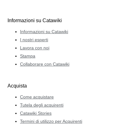
venditori nel panorama delle aste online. È specializzata
in penne stilografiche italiane d’epoca e moderne, ma
Informazioni su Catawiki
offre agli appassionati anche vaste competenze in
materia di marchi europei e americani.
Informazioni su Catawiki
I nostri esperti
Lavora con noi
Stampa
Collaborare con Catawiki
Acquista
Come acquistare
Tutela degli acquirenti
Catawiki Stories
Termini di utilizzo per Acquirenti