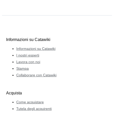
ogni collezionista. Per Gaëlle, Catawiki è una miniera di
tesori musicali dimenticati da portare alla luce, un
compito che è felice di svolgere per aiutare le persone a
trovare queste meraviglie in vinile.
Informazioni su Catawiki
Informazioni su Catawiki
I nostri esperti
Lavora con noi
Stampa
Collaborare con Catawiki
Acquista
Come acquistare
Tutela degli acquirenti