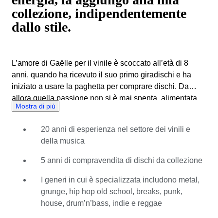
collezione, indipendentemente
dallo stile.
L’amore di Gaëlle per il vinile è scoccato all’età di 8
anni, quando ha ricevuto il suo primo giradischi e ha
iniziato a usare la paghetta per comprare dischi. Da
allora quella passione non si è mai spenta, alimentata
Mostra di più
da un gusto eclettico per la musica. Questo profondo
interesse è poi aumentato quando si è trasferita nel
20 anni di esperienza nel settore dei vinili e
Regno Unito e ha trascorso 20 anni immersa nel mondo
della musica
della musica. Durante questo periodo ha avuto una
carriera di successo commerciando vinili in un negozio
5 anni di compravendita di dischi da collezione
di dischi indipendente, facendo la DJ e affinando
l’orecchio in numerosi concerti e fiere alla ricerca delle
I generi in cui è specializzata includono metal,
ultime tendenze in fatto di suono. Gaëlle conosce bene
grunge, hip hop old school, breaks, punk,
l’arte di comprare e vendere dischi in vinile e, in qualità
house, drum’n’bass, indie e reggae
di esperta di Catawiki, mette a disposizione di acquirenti