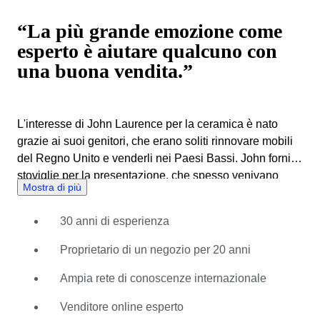
“La più grande emozione come
esperto è aiutare qualcuno con
una buona vendita.”
L'interesse di John Laurence per la ceramica è nato
grazie ai suoi genitori, che erano soliti rinnovare mobili
del Regno Unito e venderli nei Paesi Bassi. John forniva
stoviglie per la presentazione, che spesso venivano
Mostra di più
vendute più velocemente dei mobili stessi. Questo lo ha
spinto ad interessarsi della ceramica, a ricercare
30 anni di esperienza
bellissimi pezzi ovunque fosse possibile. Alla fine, ha
aperto un suo negozio ad Amsterdam, dove vendeva
Proprietario di un negozio per 20 anni
principalmente ceramica olandese. Ha anche sviluppato
una buona attività online essendo uno dei primi venditori
Ampia rete di conoscenze internazionale
online di ceramica. Questo lo ha portato a costruire una
Venditore online esperto
vasta rete internazionale di compratori, venditori e