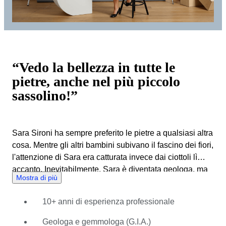
“Vedo la bellezza in tutte le
pietre, anche nel più piccolo
sassolino!”
Sara Sironi ha sempre preferito le pietre a qualsiasi altra
cosa. Mentre gli altri bambini subivano il fascino dei fiori,
l'attenzione di Sara era catturata invece dai ciottoli lì
accanto. Inevitabilmente, Sara è diventata geologa, ma
Mostra di più
ha finito per fare un lavoro che non le piaceva. È così
che Sara ha deciso di specializzarsi in pietre preziose,
10+ anni di esperienza professionale
dopo di che è riuscita a trovare lavoro in una grande
azienda del mercato del lusso. Lì era incaricata di
Geologa e gemmologa (G.I.A.)