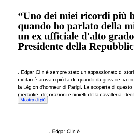
“Uno dei miei ricordi più be
quando ho parlato della m
un ex ufficiale d'alto grado
Presidente della Repubblic
. Edgar Clin è sempre stato un appassionato di storia, ma il fascino dei cimeli
militari è arrivato più tardi, quando da giovane ha in
la Légion d'honneur di Parigi. La scoperta di quest
medaglie, decorazioni e gioielli della cavalleria, degli o
Mostra di più
vero punto di partenza della sua passione. Le visite regolari di Edgar all'Hôtel
Drouot e al Musee de la Legion d'honneur gli hanno 
oggetti autentici e falsi, pezzi antichi e riproduzion
esperienza nel mercato dell'arte gli permettono di ca
. Edgar Clin è
degli oggetti che incontra. È particolarmente attratto dalle onorificenze imperiali