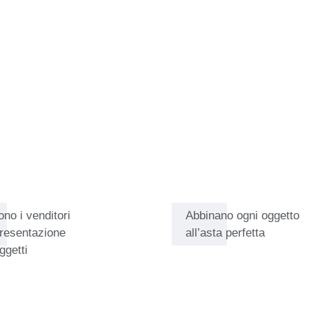
tre che dai cimeli dell'epoca
zione di esperti che sono anche
e la stessa passione dei
ano messi ben in mostra in
li utenti, Edgar tratta tutti nel
 qualsiasi esigenza o richiesta.
ono i venditori
Abbinano ogni oggetto
presentazione
all’asta perfetta
ggetti