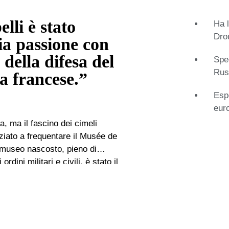
lli è stato
Ha l
Dro
ia passione con
 della difesa del
Spec
Rus
a francese.”
Espe
eur
iziato a frequentare il Musée de
o museo nascosto, pieno di
rdini militari e civili, è stato il
insegnato a distinguere tra
i moderne. I suoi cinque anni di
pire e stimare il valore reale