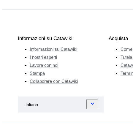
pieno di
medaglie,
decorazioni e
gioielli della
cavalleria,
Informazioni su Catawiki
Acquista
degli ordini
Informazioni su Catawiki
Come 
militari e civili,
è stato il vero
I nostri esperti
Tutela
punto di
Lavora con noi
Catawi
partenza della
Stampa
Termini
sua passione.
Collaborare con Catawiki
Le visite
regolari di
Edgar all'Hôtel
Drouot e al
Musee de la
Legion
d'honneur gli