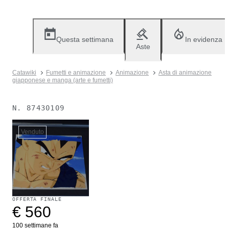
Questa settimana
In evidenza
Aste
Catawiki
Fumetti e animazione
Animazione
Asta di animazione
giapponese e manga (arte e fumetti)
N.
87430109
Venduto
OFFERTA FINALE
€ 560
100 settimane fa