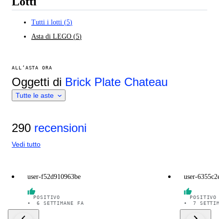
Lotti
Tutti i lotti
(
5
)
Asta di LEGO
(
5
)
ALL’ASTA ORA
Oggetti di
Brick Plate Chateau
Tutte le aste
290
recensioni
Vedi tutto
user-f52d910963be
user-6355c2
POSITIVO
POSITIVO
•
6 SETTIMANE FA
•
7 SETTI