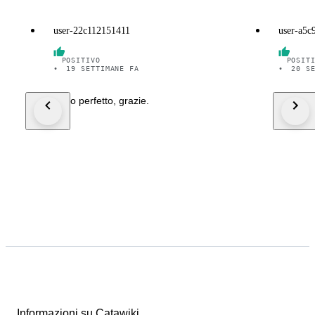
user-22c112151411
user-a5c
POSITIVO
POSIT
•
19 SETTIMANE FA
•
20 S
Tutto perfetto, grazie.
disegno
perfetto
un salut
Informazioni su Catawiki