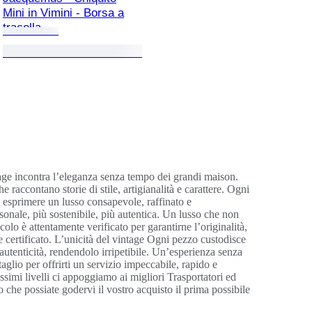
Mini in Vimini - Borsa a
tracolla
tage incontra l’eleganza senza tempo dei grandi maison.
 raccontano storie di stile, artigianalità e carattere. Ogni
di esprimere un lusso consapevole, raffinato e
nale, più sostenibile, più autentica. Un lusso che non
colo è attentamente verificato per garantirne l’originalità,
 e certificato. L’unicità del vintage Ogni pezzo custodisce
’autenticità, rendendolo irripetibile. Un’esperienza senza
lio per offrirti un servizio impeccabile, rapido e
assimi livelli ci appoggiamo ai migliori Trasportatori ed
 che possiate godervi il vostro acquisto il prima possibile