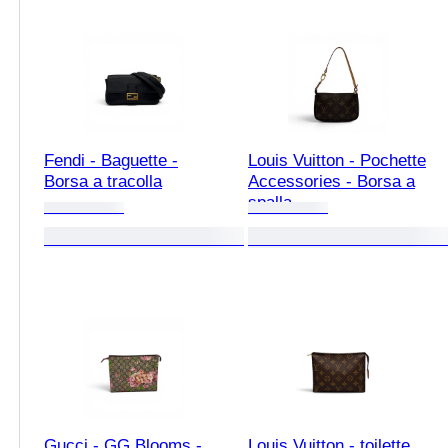
Fendi - Baguette -
Louis Vuitton - Pochette
Borsa a tracolla
Accessories - Borsa a
spalla
Gucci - GG Blooms -
Louis Vuitton - toilette