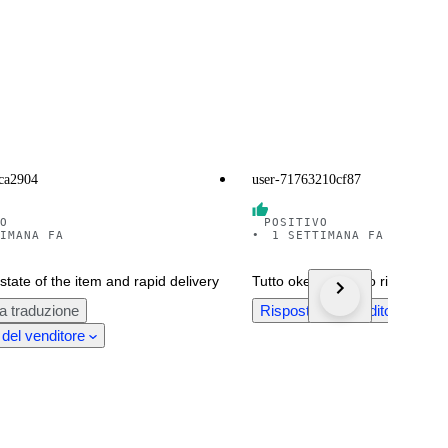
fca2904
user-71763210cf87
O
POSITIVO
IMANA FA
•
1 SETTIMANA FA
state of the item and rapid delivery
Tutto okey , articolo ricevuto ,
a traduzione
Risposta del venditore
del venditore