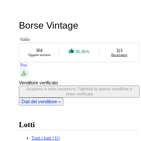
Borse Vintage
Italia
354
113
95,45%
Oggetti venduti
Recensioni
Pro
Venditore verificato
Acquista in tutta sicurezza: l’identità di questo venditore è
stata verificata
Dati del venditore
Lotti
Tutti i lotti
(
11
)