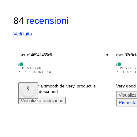
84
recensioni
Vedi tutto
user-e146942455e8
user-92c9c
POSITIVO
POSITIV
•
5 GIORNI FA
•
1 SETT
Thanks for a smooth delivery, product is
Very good 
exactly as described.
Visualizz
Visualizza traduzione
Risposta 