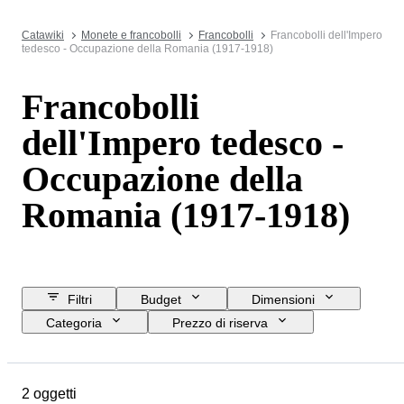
Catawiki
Monete e francobolli
Francobolli
Francobolli dell'Impero
tedesco - Occupazione della Romania (1917-1918)
Francobolli
dell'Impero tedesco -
Occupazione della
Romania (1917-1918)
Filtri
Budget
Dimensioni
Categoria
Prezzo di riserva
Data di chiusura
Ubicazione
Oggetto
Paese d’origine
2 oggetti
Condizioni
Epoca