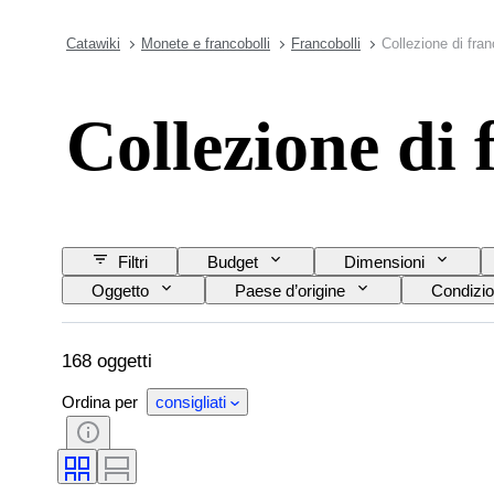
Catawiki
Monete e francobolli
Francobolli
Collezione di fran
Collezione di 
Filtri
Budget
Dimensioni
Oggetto
Paese d’origine
Condizio
168 oggetti
Ordina per
consigliati