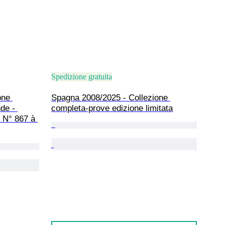
Spedizione gratuita
one 
Spagna 2008/2025 - Collezione 
de - 
completa-prove edizione limitata
t N° 867 à 