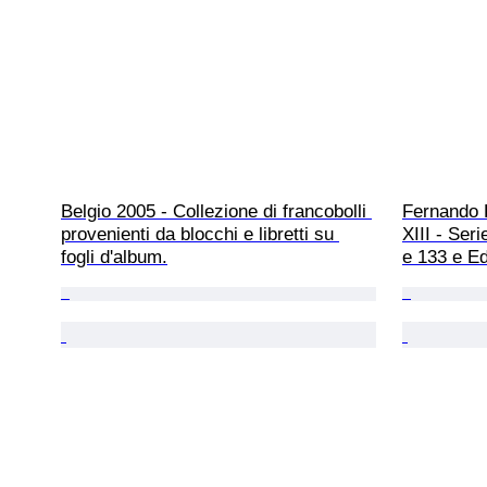
Belgio 2005 - Collezione di francobolli 
Fernando 
provenienti da blocchi e libretti su 
XIII - Seri
fogli d'album.
e 133 e Ed