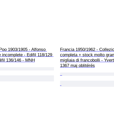
Poo 1903/1905 - Alfonso 
Francia 1950/1962 - Collezi
e incomplete - Edifil 118/129 
completa + stock molto gran
ifil 136/146 - MNH
migliaia di francobolli - Yver
1367 maj oblitérés