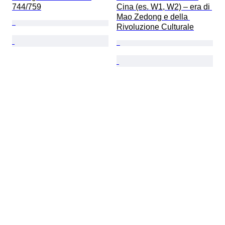
744/759
Cina (es. W1, W2) – era di 
Mao Zedong e della 
Rivoluzione Culturale