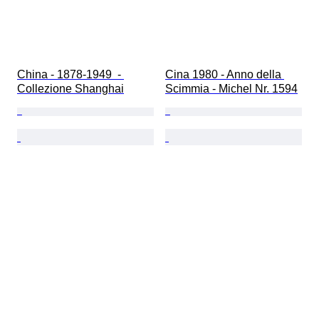
China - 1878-1949  - 
Cina 1980 - Anno della 
Collezione Shanghai
Scimmia - Michel Nr. 1594