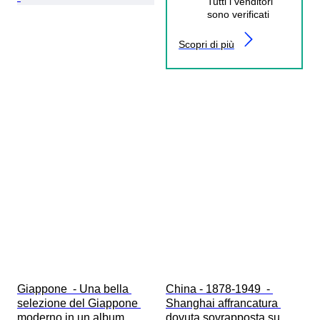
Tutti i venditori
sono verificati
Scopri di più
Giappone  - Una bella 
China - 1878-1949  - 
selezione del Giappone 
Shanghai affrancatura 
moderno in un album 
dovuta sovrapposta su 