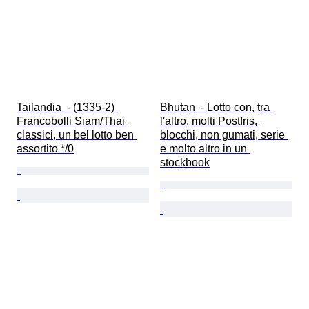
Tailandia  - (1335-2) 
Bhutan  - Lotto con, tra 
Francobolli Siam/Thai 
l'altro, molti Postfris, 
classici, un bel lotto ben 
blocchi, non gumati, serie 
assortito */0
e molto altro in un 
stockbook