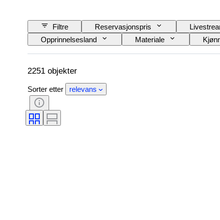
Filtre
Reservasjonspris
Livestre
Opprinnelsesland
Materiale
Kjøn
Produktstørrelse
Æra
Mønster
2251 objekter
Sorter etter
relevans