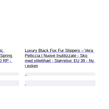
ic 
Luxury Black Fox Fur Slippers – Vera 
 Spring 
Pelliccia | Nuove Inutilizzate - Sko 
O RP - 
med stiletthæl - Størrelse: EU 39 - Ny 
i esken