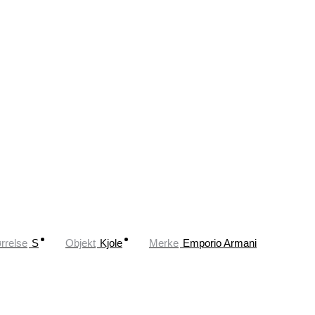
rrelse
S
Objekt
Kjole
Merke
Emporio Armani