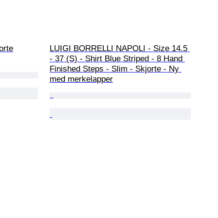
orte
LUIGI BORRELLI NAPOLI - Size 14.5 
- 37 (S) - Shirt Blue Striped - 8 Hand 
Finished Steps - Slim - Skjorte - Ny 
med merkelapper