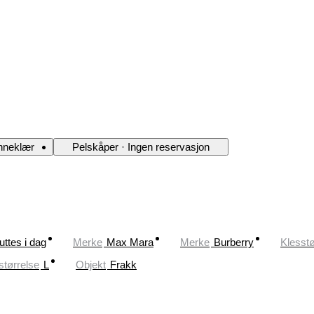
nneklær
Pelskåper · Ingen reservasjon
uttes i dag
Merke
Max Mara
Merke
Burberry
Klesstø
størrelse
L
Objekt
Frakk