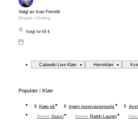
Valgt av Ivan Ferretti
Ekspert i Clothing
Solgt for
65 €
Catawiki Live Klær
Herreklær
Kvi
Populær i Klær
Kjøp nå
Ingen reservasjonspris
Avsl
Merke
Gucci
Merke
Ralph Lauren
Kles