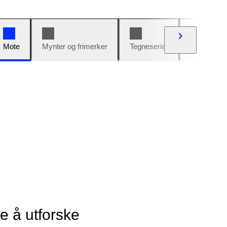
Mote
Mynter og frimerker
Tegneserier
Biler og sy
ye å utforske