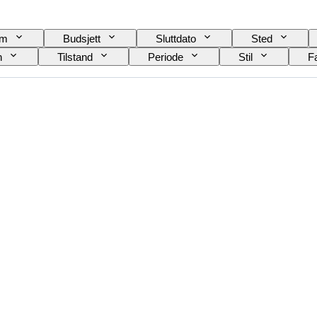
am
Budsjett
Sluttdato
Sted
n
Tilstand
Periode
Stil
F
Skjortekrage størrelse
Tilbehør inkludert