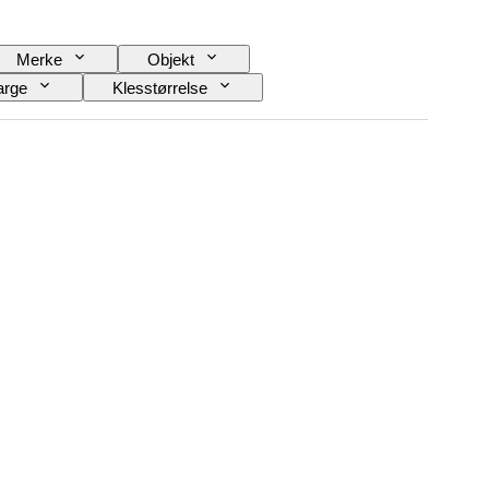
Merke
Objekt
arge
Klesstørrelse
Skostørrelse