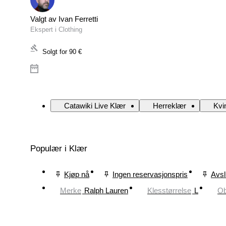
Valgt av Ivan Ferretti
Ekspert i Clothing
Solgt for
90 €
Catawiki Live Klær
Herreklær
Kvi
Populær i Klær
Kjøp nå
Ingen reservasjonspris
Avsl
Merke
Ralph Lauren
Klesstørrelse
L
Ob