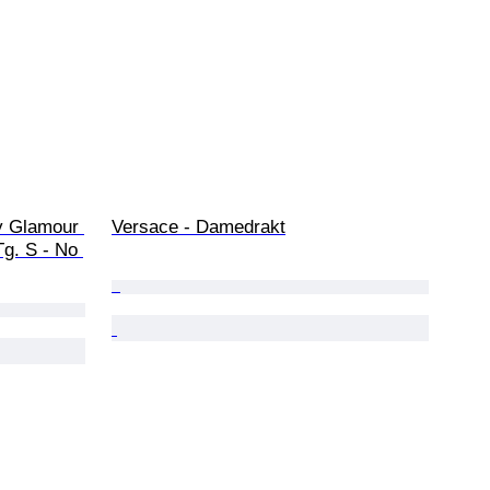
y Glamour 
Versace - Damedrakt
Tg. S - No 