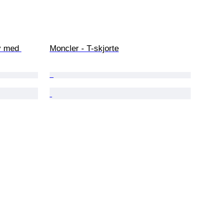
y med 
Moncler - T-skjorte