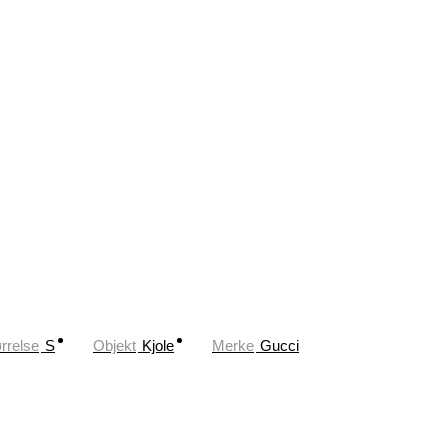
rrelse
S
Objekt
Kjole
Merke
Gucci