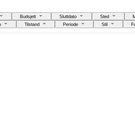
Budsjett
Sluttdato
Sted
n
Tilstand
Periode
Stil
F
Skjortekrage størrelse
Tilbehør inkludert