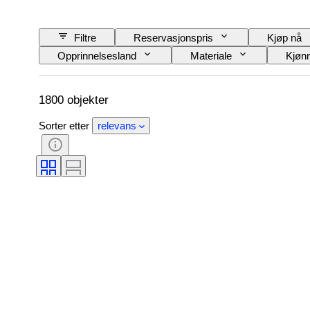
Filtre
Reservasjonspris
Kjøp nå
Opprinnelsesland
Materiale
Kjøn
Produktstørrelse
Æra
Mønster
1800 objekter
Sorter etter
relevans