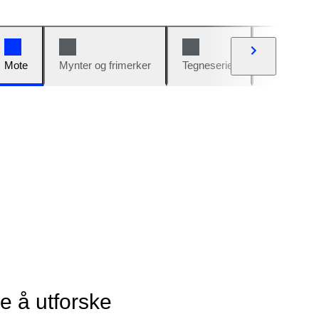
Mote
Mynter og frimerker
Tegneserier
Biler og sy
ye å utforske