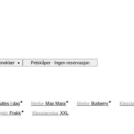
nneklær
Pelskåper · Ingen reservasjon
uttes i dag
Merke
Max Mara
Merke
Burberry
Klesstø
jekt
Frakk
Klesstørrelse
XXL