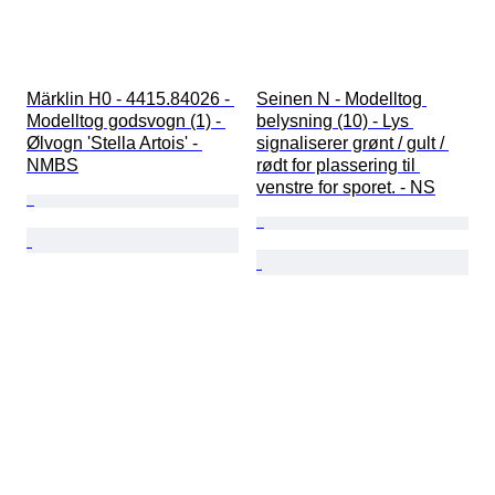
Märklin H0 - 4415.84026 - 
Seinen N - Modelltog 
Modelltog godsvogn (1) - 
belysning (10) - Lys 
Ølvogn 'Stella Artois' - 
signaliserer grønt / gult / 
NMBS
rødt for plassering til 
venstre for sporet. - NS