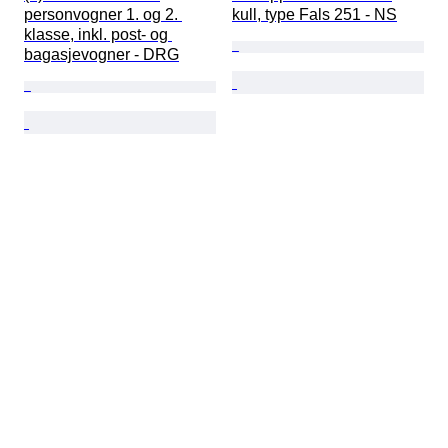
personvogner 1. og 2. 
kull, type Fals 251 - NS
klasse, inkl. post- og 
bagasjevogner - DRG