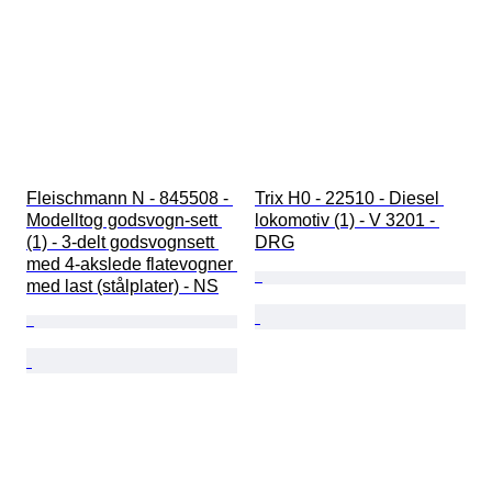
Fleischmann N - 845508 - 
Trix H0 - 22510 - Diesel 
Modelltog godsvogn-sett 
lokomotiv (1) - V 3201 - 
(1) - 3-delt godsvognsett 
DRG
med 4-akslede flatevogner 
med last (stålplater) - NS