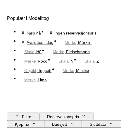
Populær i Modelltog
Kjøp nå
Ingen reservasjonspris
Avsluttes i dag
Merke
Märklin
Skala
H0
Merke
Fleischmann
Merke
Roco
Skala
N
Skala
Z
Objekt
Togsett
Merke
Minitrix
Merke
Lima
Filtre
Reservasjonspris
Kjøp nå
Budsjett
Sluttdato