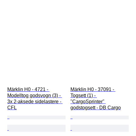
Märklin H0 - 4721 - 
Märklin H0 - 37091 - 
Modelltog godsvogn (3) - 
Togsett (1) - 
3x 2-aksede sidelastere - 
"CargoSprinter" 
CFL
godstogsett - DB Cargo