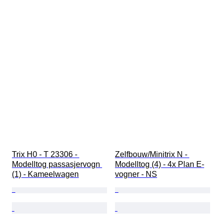
Trix H0 - T 23306 - 
Zelfbouw/Minitrix N - 
Modelltog passasjervogn 
Modelltog (4) - 4x Plan E-
(1) - Kameelwagen
vogner - NS