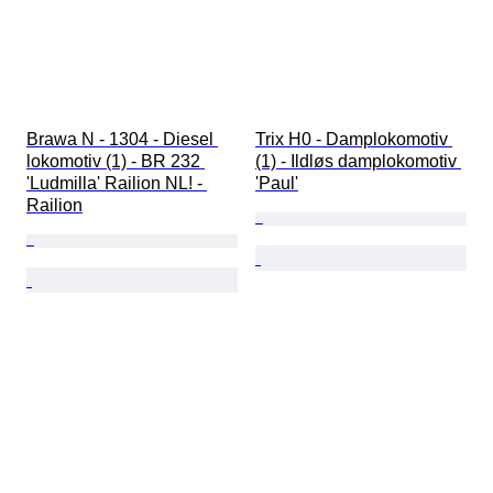
Brawa N - 1304 - Diesel 
Trix H0 - Damplokomotiv 
lokomotiv (1) - BR 232 
(1) - Ildløs damplokomotiv 
'Ludmilla' Railion NL! - 
'Paul'
Railion