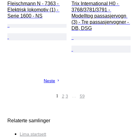
Fleischmann N - 7363 - 
Trix International H0 - 
Elektrisk lokomotiv (1) - 
3768/3781/3791 - 
Serie 1600 - NS
Modelltog passasjervogn 
(3) - Tre passasjervogner - 
DB, DSG
Neste
1
2
3
…
59
Relaterte samlinger
Lima startsett