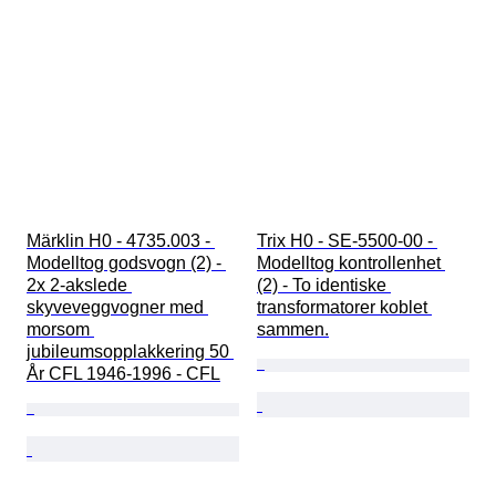
Märklin H0 - 4735.003 - 
Trix H0 - SE-5500-00 - 
Modelltog godsvogn (2) - 
Modelltog kontrollenhet 
2x 2-akslede 
(2) - To identiske 
skyveveggvogner med 
transformatorer koblet 
morsom 
sammen.
jubileumsopplakkering 50 
År CFL 1946-1996 - CFL