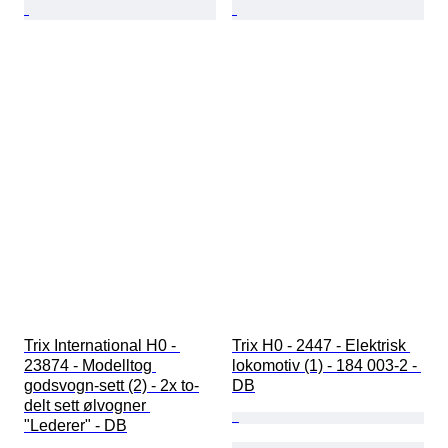
Trix International H0 - 
Trix H0 - 2447 - Elektrisk 
23874 - Modelltog 
lokomotiv (1) - 184 003-2 - 
godsvogn-sett (2) - 2x to-
DB
delt sett ølvogner 
"Lederer" - DB