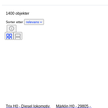
Sted
Merke
Objekt
Opprinnelsesland
Materiale
1400 objekter
Tilstand
Ekstra tilbehør
Periode
Farge
Skala
Sorter etter
relevans
Kontroll
Strømforsyning
Jernbaneselskap
Æra
Trix H0 - Diesel lokomotiv 
Märklin H0 - 29805 - 