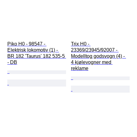
Piko H0 - 98547 - 
Trix H0 - 
Elektrisk lokomotiv (1) - 
23369/23945/92007 - 
BR 182 'Taurus' 182 535-5 
Modelltog godsvogn (4) - 
- DB
4 kjølevogner med 
reklame