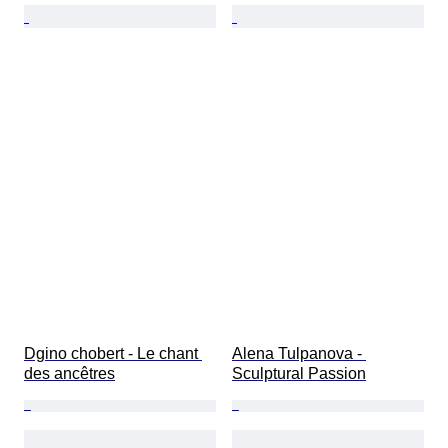
Dgino chobert - Le chant 
Alena Tulpanova - 
des ancêtres
Sculptural Passion