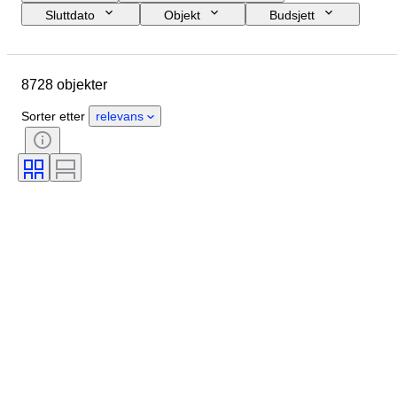
Sluttdato
Objekt
Budsjett
Størrelse
Stil
Teknikk
Kunstner
Sted
Emne
8728 objekter
Periode
Signatur
Farge
Solgt av
Utgave nr
Sorter etter
relevans