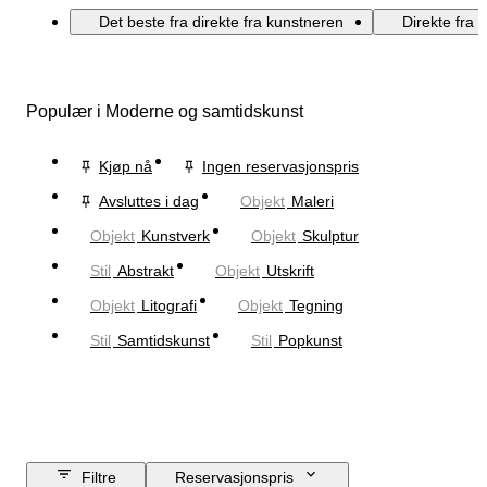
Det beste fra direkte fra kunstneren
Direkte fra 
Populær i Moderne og samtidskunst
Kjøp nå
Ingen reservasjonspris
Avsluttes i dag
Objekt
Maleri
Objekt
Kunstverk
Objekt
Skulptur
Stil
Abstrakt
Objekt
Utskrift
Objekt
Litografi
Objekt
Tegning
Stil
Samtidskunst
Stil
Popkunst
Filtre
Reservasjonspris