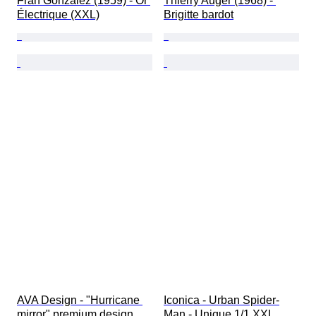
Fran Gonzalez (1959) - Or 
Thierry Auger (1968) - 
Électrique (XXL)
Brigitte bardot
AVA Design - "Hurricane 
Iconica - Urban Spider-
mirror" premium design
Man - Unique 1/1 XXL 