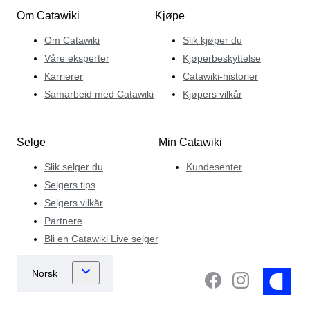
Om Catawiki
Kjøpe
Om Catawiki
Slik kjøper du
Våre eksperter
Kjøperbeskyttelse
Karrierer
Catawiki-historier
Samarbeid med Catawiki
Kjøpers vilkår
Selge
Min Catawiki
Slik selger du
Kundesenter
Selgers tips
Selgers vilkår
Partnere
Bli en Catawiki Live selger