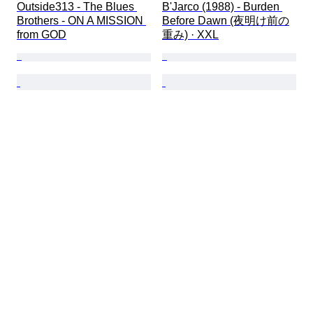
Outside313 - The Blues 
B'Jarco (1988) - Burden 
Brothers - ON A MISSION 
Before Dawn (夜明け前の
from GOD
重み) · XXL