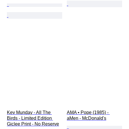
Kev Munday - All The 
AMA • Pope (1985) - 
Birds - Limited Edition 
aMen - McDonald's
Giclee Print - No Reserve