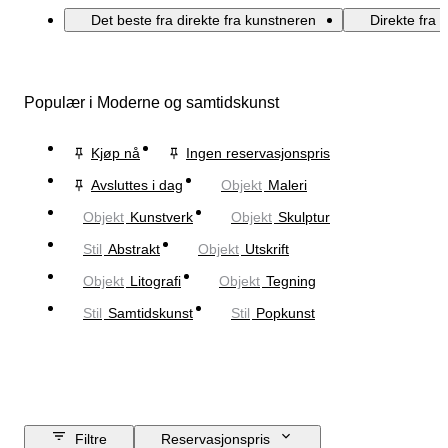
Det beste fra direkte fra kunstneren
Direkte fra 
Populær i Moderne og samtidskunst
Kjøp nå
Ingen reservasjonspris
Avsluttes i dag
Objekt
Maleri
Objekt
Kunstverk
Objekt
Skulptur
Stil
Abstrakt
Objekt
Utskrift
Objekt
Litografi
Objekt
Tegning
Stil
Samtidskunst
Stil
Popkunst
Filtre
Reservasjonspris