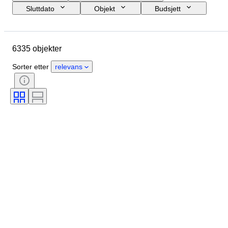
Sluttdato
Objekt
Budsjett
Størrelse
Stil
Teknikk
Kunstner
Sted
Emne
6335 objekter
Periode
Signatur
Farge
Solgt av
Utgave nr
Sorter etter
relevans