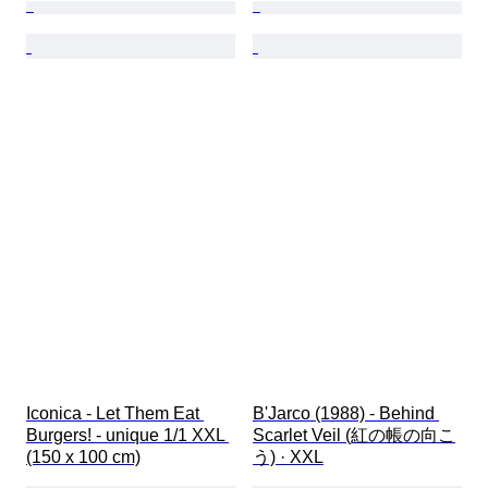
Iconica - Let Them Eat 
B'Jarco (1988) - Behind 
Burgers! - unique 1/1 XXL 
Scarlet Veil (紅の帳の向こ
(150 x 100 cm)
う) · XXL