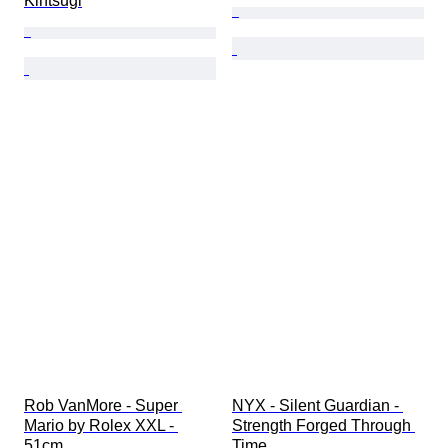
Kintsugi
Rob VanMore - Super 
NYX - Silent Guardian - 
Mario by Rolex XXL - 
Strength Forged Through 
51cm
Time