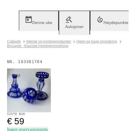
Denne uke
Høydepunkter
Auksjoner
Catawiki
Interiør og pyntegjenstander
Hjem og hage innredning
Brocante · Klassisk hjemmeinnredning
NR.
103381784
Solgt
SISTE BUD
€ 59
Ingen reservasjonspris