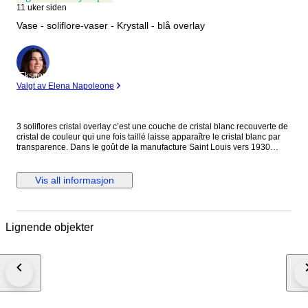
11 uker siden
Vase - soliflore-vaser - Krystall - blå overlay
Ekspert
Valgt av Elena Napoleone
3 soliflores cristal overlay c’est une couche de cristal blanc recouverte de
cristal de couleur qui une fois taillé laisse apparaître le cristal blanc par
transparence. Dans le goût de la manufacture Saint Louis vers 1930
forme de bougeoir en cristal overlay de couleur bleu modèle peu courant,
laissant apparaître un riche décor de godrons et de cupules Très bon état,
aucun éclat Diamètre à la base : 11.5 cm Hauteur : 16 cm à la base
Vis all informasjon
évasée en cristal overlay de couleur bleu Très joli modèle laissant
apparaître un riche décor de godrons Très bon état, infimes éclats sur le
tour intérieur du col Diamètre à la base : 10 cm Hauteur : 14 cm de forme
sphérique en cristal overlay de couleur bleu modèle peu courant laissant
Lignende objekter
apparaître un riche décor de cupules Très bon état, aucun éclat Ø : 7 cm
Hauteur : 9 cm