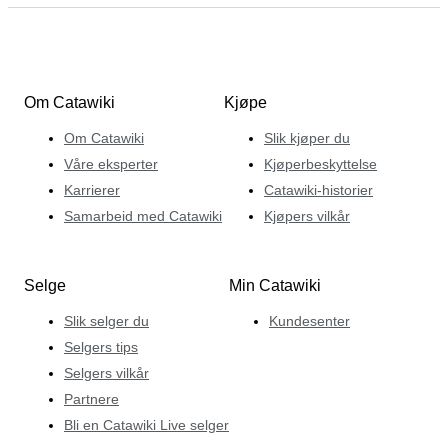
Om Catawiki
Kjøpe
Om Catawiki
Slik kjøper du
Våre eksperter
Kjøperbeskyttelse
Karrierer
Catawiki-historier
Samarbeid med Catawiki
Kjøpers vilkår
Selge
Min Catawiki
Slik selger du
Kundesenter
Selgers tips
Selgers vilkår
Partnere
Bli en Catawiki Live selger