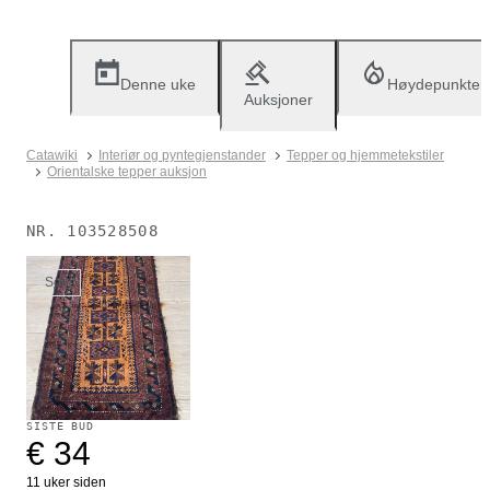
Denne uke
Høydepunkter
Auksjoner
Catawiki
Interiør og pyntegjenstander
Tepper og hjemmetekstiler
Orientalske tepper auksjon
NR.
103528508
Solgt
SISTE BUD
€ 34
11 uker siden