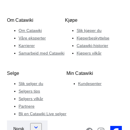
Om Catawiki
Kjøpe
Om Catawiki
Slik kjøper du
Våre eksperter
Kjøperbeskyttelse
Karrierer
Catawiki-historier
Samarbeid med Catawiki
Kjøpers vilkår
Selge
Min Catawiki
Slik selger du
Kundesenter
Selgers tips
Selgers vilkår
Partnere
Bli en Catawiki Live selger