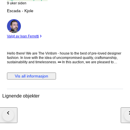
9 uker siden
Escada - Kjole
Ekspert
Valgt av Ivan Ferretti
Hello there! We are The Vintism - house to the best of pre-loved designer
fashion. In love with the idea of uncompromised quality, craftsmanship,
sustainability and timelessness. ••• In this auction, we are pleased to
present: ● A beautifully tailored Escada jacquard knit dress in a timeless
black and white palette, featuring an intricate ornamental pattern that
elegantly contours the silhouette, complemented by a softly flared hem
Vis all informasjon
and refined bateau neckline for a polished yet effortlessly wearable look.
● • Retail price: approx. €1.400,00. • Condition: Absolutely perfect, without
any signs of use. • Composition: The side tag has been removed, but it is
made from 90% viscose, 6% polyester, 4% polyamide (checked online). •
Lignende objekter
Size: S on the tag - the knit is very elastic - EU 36 (check the
measurements please). • Measurements: Bust width 40-50 cm, waist
width 33-43 cm, hips width 44-54 cm, length 116 cm. ••• As a trusted
partner of Catawiki, we bring years of expertise in high-end e-commerce
to ensure authenticity and top-notch condition in every item. From
luxurious natural fabrics like cashmere and silk to impeccable quality, we
select pieces that transcend fleeting trends. Each item undergoes a
thorough preparing process before reaching you including a sanitation