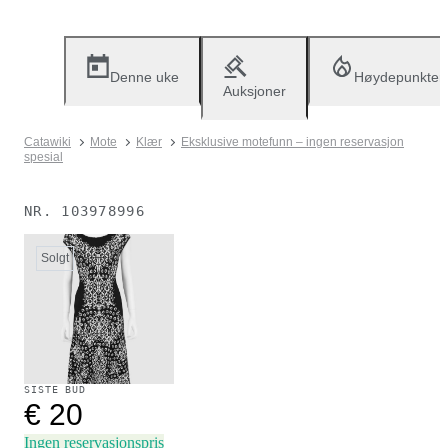
Denne uke
Høydepunkter
Auksjoner
Catawiki
Mote
Klær
Eksklusive motefunn – ingen reservasjon
spesial
NR.
103978996
Solgt
SISTE BUD
€ 20
Ingen reservasjonspris