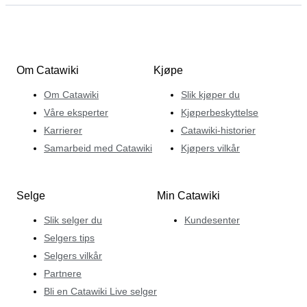
Om Catawiki
Kjøpe
Om Catawiki
Slik kjøper du
Våre eksperter
Kjøperbeskyttelse
Karrierer
Catawiki-historier
Samarbeid med Catawiki
Kjøpers vilkår
Selge
Min Catawiki
Slik selger du
Kundesenter
Selgers tips
Selgers vilkår
Partnere
Bli en Catawiki Live selger