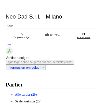
Neo Dad S.r.l. - Milano
Italia
65
21
85,71%
Objekter solgt
Anmeldelser
Pro
Verifisert selger
Kjøp trygt: denne selgeren har blitt identitetssjekket
Informasjon om selger
Partier
Alle partier
(
29
)
Sykler-auksjon
(
29
)