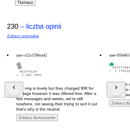
Tłumacz
230
– liczba opinii
Zobacz wszystkie
user-cf2a1596ea42
user-056465
POZYTYWN
•
1 TYDZI
NEUTRALNY
•
2 DNI TEMU
Arrivato in 
The ring is lovely but they charged 90€ for
ben rifinito
postage however it was offered free. After a
Sono rimas
few messages and weeks, we’re still
Zobacz tł
nowhere, not seeing their trying to sort it out
that’s why is the neutral.
Zobacz tłumaczenie