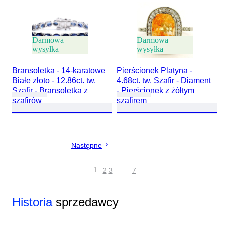
Darmowa
Darmowa
wysyłka
wysyłka
Bransoletka - 14-karatowe
Pierścionek Platyna -
Białe złoto - 12.86ct. tw.
4.68ct. tw. Szafir - Diament
Szafir - Bransoletka z
- Pierścionek z żółtym
szafirów
szafirem
Następne
1
2
3
…
7
Historia
sprzedawcy