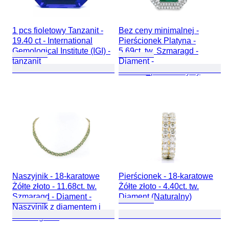
1 pcs fioletowy Tanzanit -
Bez ceny minimalnej -
19.40 ct - International
Pierścionek Platyna -
Gemological Institute (IGI) -
5.69ct. tw. Szmaragd -
tanzanit
Diament -
Zambia_przezroczysty
Naszyjnik - 18-karatowe
Pierścionek - 18-karatowe
Żółte złoto - 11.68ct. tw.
Żółte złoto - 4.40ct. tw.
Szmaragd - Diament -
Diament (Naturalny)
Naszyjnik z diamentem i
szmaragdem