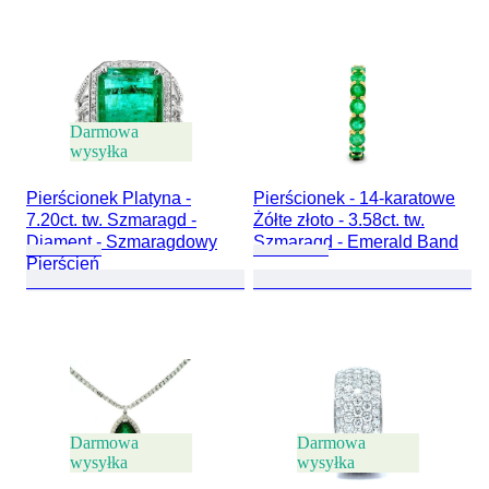
Darmowa
wysyłka
Pierścionek Platyna -
Pierścionek - 14-karatowe
7.20ct. tw. Szmaragd -
Żółte złoto - 3.58ct. tw.
Diament - Szmaragdowy
Szmaragd - Emerald Band
Pierścień
Darmowa
Darmowa
wysyłka
wysyłka