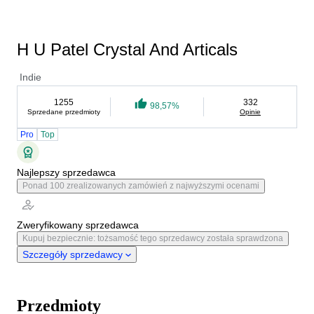
H U Patel Crystal And Articals
Indie
1255
332
98,57%
Sprzedane przedmioty
Opinie
Pro
Top
Najlepszy sprzedawca
Ponad 100 zrealizowanych zamówień z najwyższymi ocenami
Zweryfikowany sprzedawca
Kupuj bezpiecznie: tożsamość tego sprzedawcy została sprawdzona
Szczegóły sprzedawcy
Przedmioty