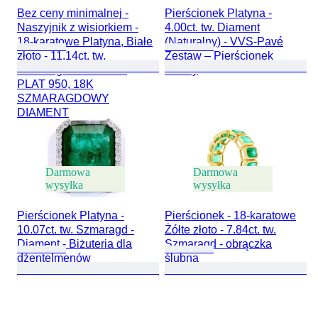
Bez ceny minimalnej -
Pierścionek Platyna -
Naszyjnik z wisiorkiem -
4.00ct. tw. Diament
18-karatowe Platyna, Białe
(Naturalny) - VVS-Pavé
złoto - 11.14ct. tw.
Zestaw – Pierścionek
Szmaragd - Diament -
ślubny
PLAT 950, 18K
SZMARAGDOWY
DIAMENT
Darmowa
Darmowa
wysyłka
wysyłka
Pierścionek Platyna -
Pierścionek - 18-karatowe
10.07ct. tw. Szmaragd -
Żółte złoto - 7.84ct. tw.
Diament - Biżuteria dla
Szmaragd - obrączka
dżentelmenów
ślubna