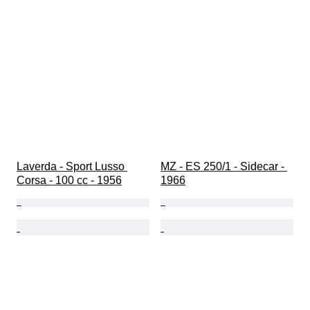
Laverda - Sport Lusso 
MZ - ES 250/1 - Sidecar - 
Corsa - 100 cc - 1956
1966