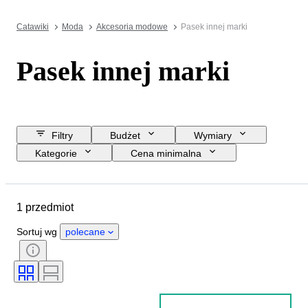
Catawiki
Moda
Akcesoria modowe
Pasek innej marki
Pasek innej marki
Filtry
Budżet
Wymiary
Kategorie
Cena minimalna
Data zakończenia
Lokalizacja
Marka
Przedmiot
1 przedmiot
Kraj pochodzenia
Materiał
Stan
Kolor
Era
Sortuj wg
polecane