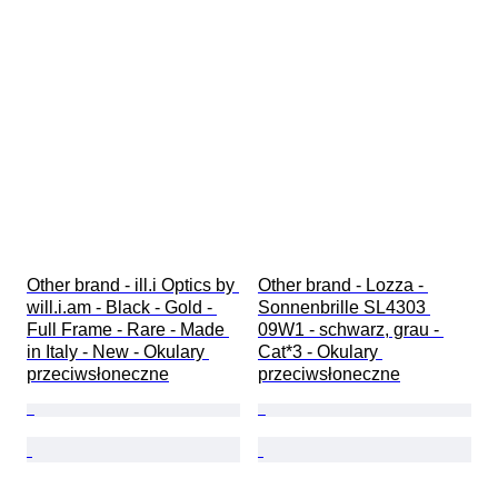
Other brand - ill.i Optics by 
Other brand - Lozza - 
will.i.am - Black - Gold - 
Sonnenbrille SL4303 
Full Frame - Rare - Made 
09W1 - schwarz, grau - 
in Italy - New - Okulary 
Cat*3 - Okulary 
przeciwsłoneczne
przeciwsłoneczne