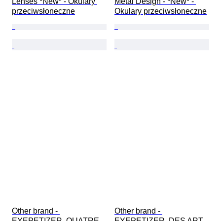
Lenses *New* - Okulary 
Metal Design - *New* - 
przeciwsłoneczne
Okulary przeciwsłoneczne
Other brand - 
Other brand - 
EYEPETIZER, QUATRE - 
EYEPETIZER, DES ART 