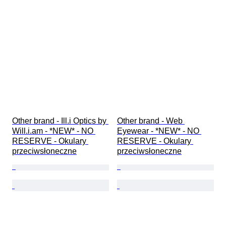
Other brand - Ill.i Optics by 
Other brand - Web 
Will.i.am - *NEW* - NO 
Eyewear - *NEW* - NO 
RESERVE - Okulary 
RESERVE - Okulary 
przeciwsłoneczne
przeciwsłoneczne