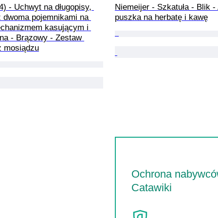
4) - Uchwyt na długopisy, 
Niemeijer - Szkatuła - Blik 
 dwoma pojemnikami na 
puszka na herbatę i kawę
echanizmem kasującym i 
na - Brązowy - Zestaw 
z mosiądzu
Ochrona nabywc
Catawiki