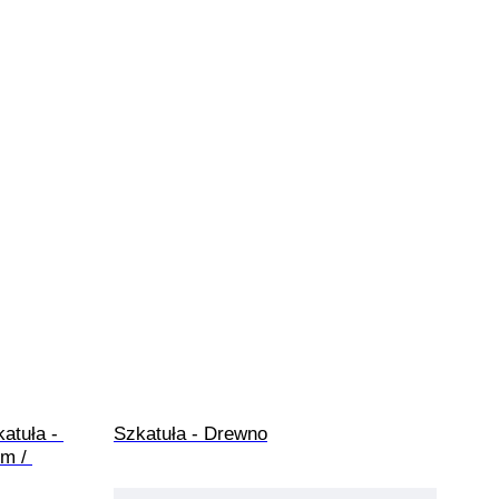
atuła - 
Szkatuła - Drewno
m / 