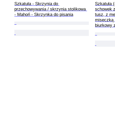
Szkatuła - Skrzynia do 
Szkatuła (
przechowywania / skrzynia stolikowa 
schowek z
- Mahoń - Skrzynka do pisania
tusz, z m
miseczką 
biurkowy 