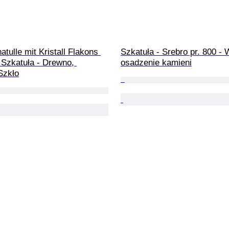
tulle mit Kristall Flakons 
Szkatuła - Srebro pr. 800 - 
 Szkatuła - Drewno, 
osadzenie kamieni
Szkło