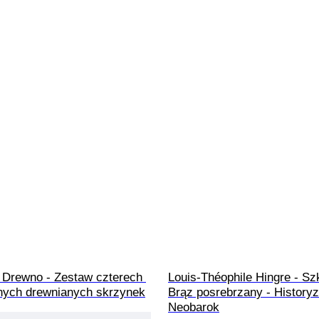
- Drewno - Zestaw czterech 
Louis-Théophile Hingre - Szk
nych drewnianych skrzynek
Brąz posrebrzany - Historyz
Neobarok