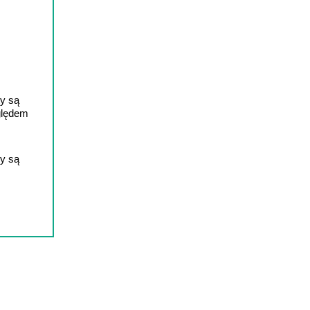
y są
ględem
y są