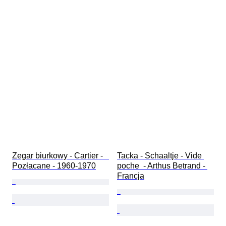
Zegar biurkowy - Cartier -   
Tacka - Schaaltje - Vide 
Pozłacane - 1960-1970
poche  - Arthus Betrand - 
Francja