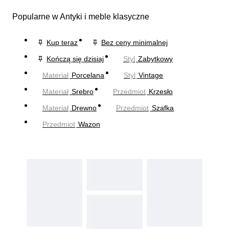
Popularne w Antyki i meble klasyczne
Kup teraz
Bez ceny minimalnej
Kończą się dzisiaj
Styl
Zabytkowy
Materiał
Porcelana
Styl
Vintage
Materiał
Srebro
Przedmiot
Krzesło
Materiał
Drewno
Przedmiot
Szafka
Przedmiot
Wazon