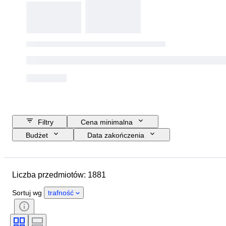
Filtry
Cena minimalna
Budżet
Data zakończenia
Lokalizacja
Rozmiar
Wymiary
Marka
Przedmiot
Liczba przedmiotów: 1881
Kraj pochodzenia
Materiał
Płeć
Stan
Okres
Sortuj wg
trafność
Certyfikacja
Tematyka
Styl
Podpis
Kolor