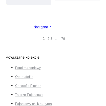
Następne
1
2
3
…
79
Powiązane kolekcje
Fotel mahoniowy
Oto pudełko
Christofle Pitcher
Talerze Fajansowe
Fajansowy słoik na tytoń