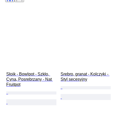
Mechanizm zegarka
Rezerwa chodu
Uderzający
Rodzaj zegara
Średnica koperty
Oryginał/ replika
Era
Twórca
Pochodzenie
Słoik - Bowlpot - Szkło, 
Srebro, granat - Kolczyki - 
Cyna, Posrebrzany - Nat 
Styl secesyjny
Fruitpot