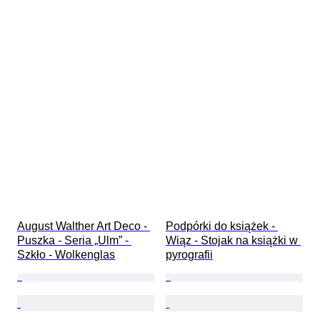
August Walther Art Deco - 
Podpórki do książek - 
Puszka - Seria „Ulm” - 
Wiąz - Stojak na książki w 
Szkło - Wolkenglas
pyrografii