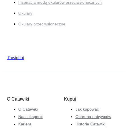
Inspiracja modą okularów przeciwsłonecznych
Okulary
Okulary przeciwsłoneczne
Trustpilot
O Catawiki
Kupuj
O Catawiki
Jak kupować
Nasi eksperci
Ochrona nabywców
Kariera
Historie Catawiki