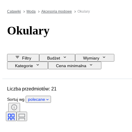
Catawiki
Moda
Akcesoria modowe
Okulary
Okulary
Filtry
Budżet
Wymiary
Kategorie
Cena minimalna
Data zakończenia
Lokalizacja
Marka
Przedmiot
Liczba przedmiotów: 21
Kraj pochodzenia
Materiał
Stan
Okres
Sortuj wg
polecane
Rozmiar odzieży
Akcesoria w zestawie
Era
Model