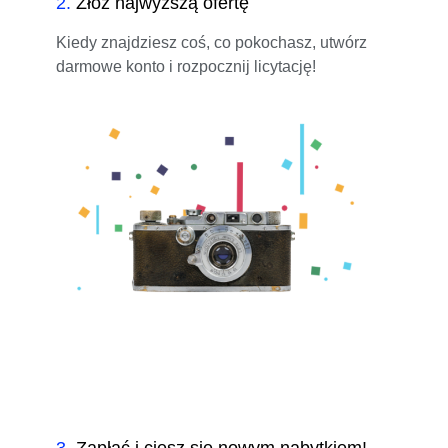
2
.
Złóż najwyższą ofertę
Kiedy znajdziesz coś, co pokochasz, utwórz
darmowe konto i rozpocznij licytację!
3
.
Zapłać i ciesz się nowym nabytkiem!