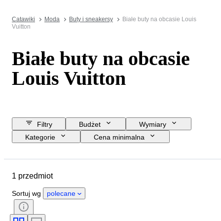
Catawiki
Moda
Buty i sneakersy
Białe buty na obcasie Louis
Vuitton
Białe buty na obcasie
Louis Vuitton
Filtry
Budżet
Wymiary
Kategorie
Cena minimalna
Data zakończenia
Lokalizacja
Marka
Przedmiot
1 przedmiot
Kraj pochodzenia
Materiał
Płeć
Stan
Kolor
Sortuj wg
polecane
Era
Rozmiar buta