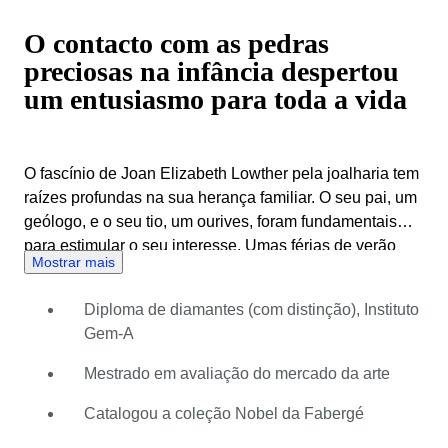
O contacto com as pedras
preciosas na infância despertou
um entusiasmo para toda a vida
O fascínio de Joan Elizabeth Lowther pela joalharia tem
raízes profundas na sua herança familiar. O seu pai, um
geólogo, e o seu tio, um ourives, foram fundamentais
para estimular o seu interesse. Umas férias de verão
Mostrar mais
memoráveis passadas a esculpir camafeus de ovos de
ema para o seu tio deixaram marcas duradouras em
Diploma de diamantes (com distinção), Instituto
Joan, consolidando a sua paixão pela delicada arte de
Gem-A
fazer peças de joalharia. Este contacto com o mundo
das pedras preciosas e do artesanato na infância
Mestrado em avaliação do mercado da arte
despertou um entusiasmo para toda a vida que viria a
moldar a sua carreira. O percurso profissional de Joan
Catalogou a coleção Nobel da Fabergé
no ramo da joalharia conta com mais de duas décadas,