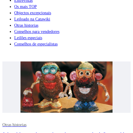
Entrevistas
Os mais TOP
Objectos excepcionais
Leiloado na Catawiki
Otras historias
Conselhos para vendedores
Leilões especiais
Conselhos de especialistas
Otras historias