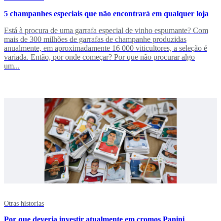
5 champanhes especiais que não encontrará em qualquer loja
Está à procura de uma garrafa especial de vinho espumante? Com
mais de 300 milhões de garrafas de champanhe produzidas
anualmente, em aproximadamente 16 000 viticultores, a seleção é
variada. Então, por onde começar? Por que não procurar algo
um...
Otras historias
Por que deveria investir atualmente em cromos Panini