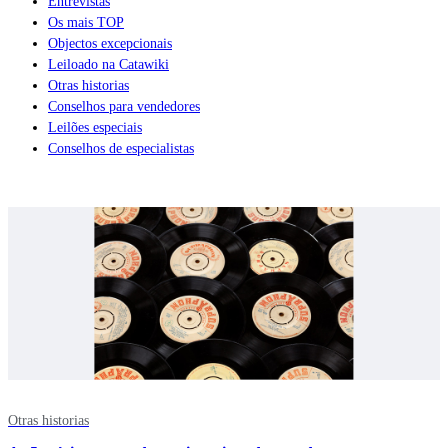
Entrevistas
Os mais TOP
Objectos excepcionais
Leiloado na Catawiki
Otras historias
Conselhos para vendedores
Leilões especiais
Conselhos de especialistas
Otras historias