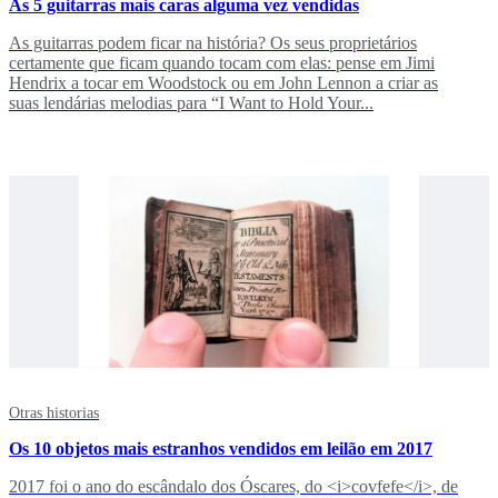
As 5 guitarras mais caras alguma vez vendidas
As guitarras podem ficar na história? Os seus proprietários
certamente que ficam quando tocam com elas: pense em Jimi
Hendrix a tocar em Woodstock ou em John Lennon a criar as
suas lendárias melodias para “I Want to Hold Your...
Otras historias
Os 10 objetos mais estranhos vendidos em leilão em 2017
2017 foi o ano do escândalo dos Óscares, do <i>covfefe</i>, de