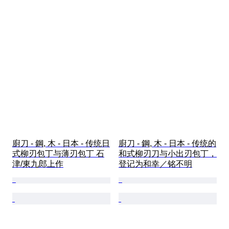
廚刀 - 鋼, 木 - 日本 - 传统日
廚刀 - 鋼, 木 - 日本 - 传统的
式柳刃包丁与薄刃包丁 石
和式柳刃刀与小出刃包丁，
津/東九郎上作
登记为和幸／铭不明