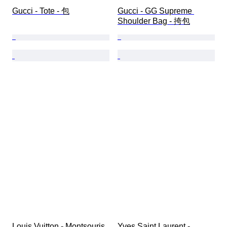
Gucci - Tote - 包
Gucci - GG Supreme 
Shoulder Bag - 挎包
Louis Vuitton - Montsouris 
Yves Saint Laurent - 