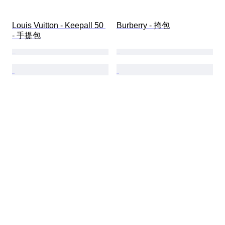
Louis Vuitton - Keepall 50 
Burberry - 挎包
- 手提包