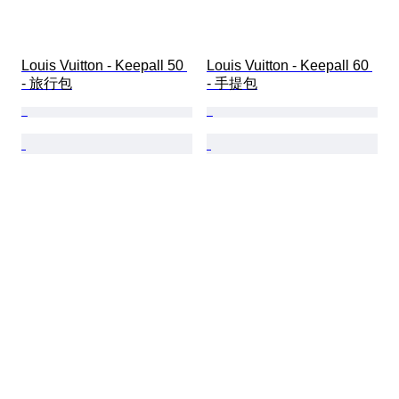
Louis Vuitton - Keepall 50 
Louis Vuitton - Keepall 60 
- 旅行包
- 手提包