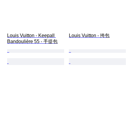
Louis Vuitton - Keepall 
Louis Vuitton - 挎包
Bandoulière 55 - 手提包