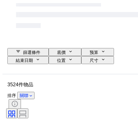
篩選條件
底價
预算
結束日期
位置
尺寸
品牌
服裝尺碼
物品
原產國
物料
性別
3524件物品
狀態
證明
顏色
包括配件
圖案
時代
排序
關聯
物品尺碼
型號
鞋尺寸