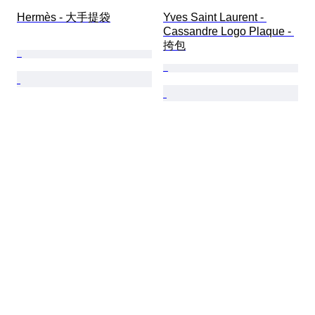
Hermès - 大手提袋
Yves Saint Laurent - 
Cassandre Logo Plaque - 
挎包