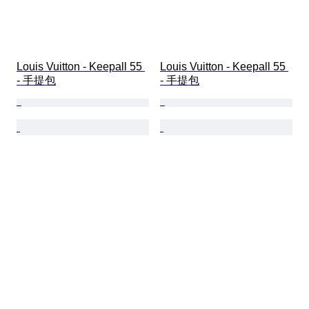
Louis Vuitton - Keepall 55 
Louis Vuitton - Keepall 55 
- 手提包
- 手提包