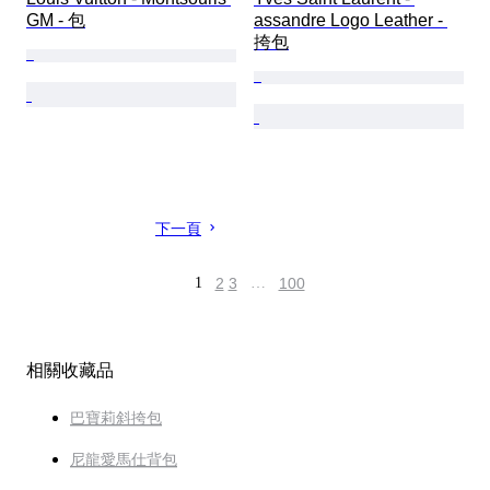
GM - 包
assandre Logo Leather - 
挎包
下一頁
1
2
3
…
100
相關收藏品
巴寶莉斜挎包
尼龍愛馬仕背包