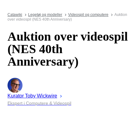
Catawiki
Legetøj og modeller
Videospil og computere
Auktion
over videospil (NES 40th Anniversary)
Auktion over videospil
(NES 40th
Anniversary)
Kurator
Toby
Wickwire
Ekspert i Computere & Videospil