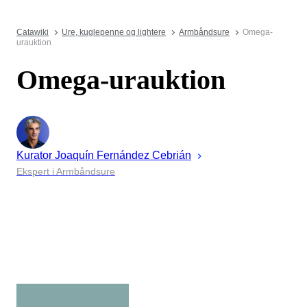
Catawiki
Ure, kuglepenne og lightere
Armbåndsure
Omega-
urauktion
Omega-urauktion
Kurator
Joaquín
Fernández Cebrián
Ekspert i Armbåndsure