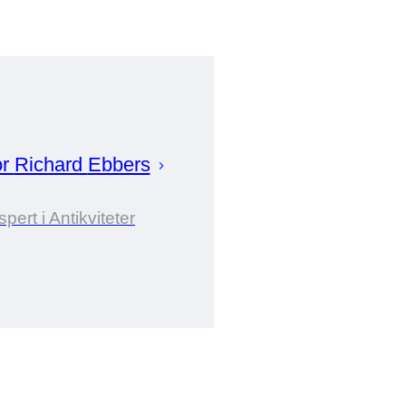
or
Richard
Ebbers
pert i Antikviteter