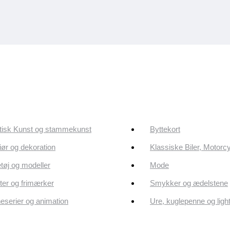
tisk Kunst og stammekunst
Byttekort
riør og dekoration
Klassiske Biler, Motorc
tøj og modeller
Mode
er og frimærker
Smykker og ædelstene
eserier og animation
Ure, kuglepenne og ligh