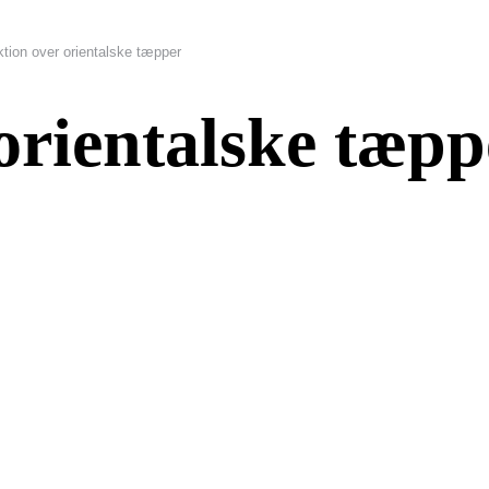
tion over orientalske tæpper
orientalske tæpp