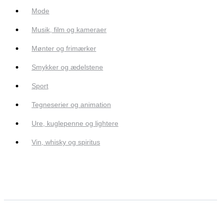
Mode
Musik, film og kameraer
Mønter og frimærker
Smykker og ædelstene
Sport
Tegneserier og animation
Ure, kuglepenne og lightere
Vin, whisky og spiritus