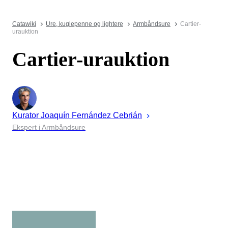
Catawiki
Ure, kuglepenne og lightere
Armbåndsure
Cartier-
urauktion
Cartier-urauktion
Kurator
Joaquín
Fernández Cebrián
Ekspert i Armbåndsure