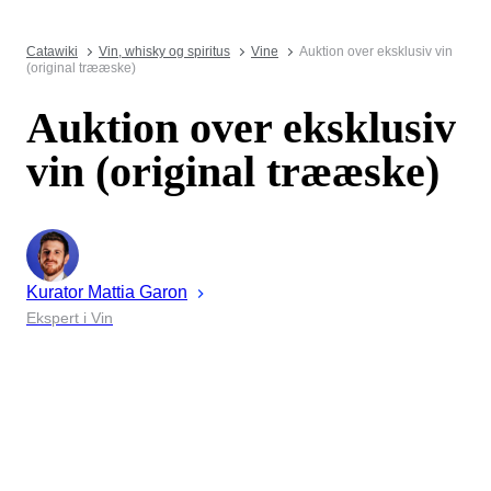
Catawiki
Vin, whisky og spiritus
Vine
Auktion over eksklusiv vin
(original trææske)
Auktion over eksklusiv
vin (original trææske)
Kurator
Mattia
Garon
Ekspert i Vin