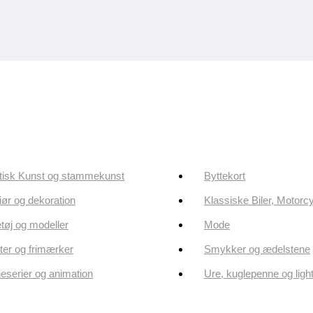
tisk Kunst og stammekunst
Byttekort
riør og dekoration
Klassiske Biler, Motorc
tøj og modeller
Mode
er og frimærker
Smykker og ædelstene
eserier og animation
Ure, kuglepenne og ligh