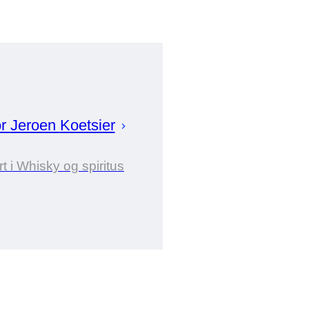
or
Jeroen
Koetsier
t i Whisky og spiritus