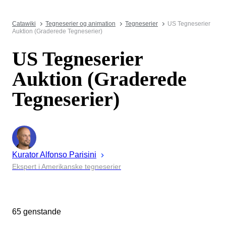
Catawiki
Tegneserier og animation
Tegneserier
US Tegneserier
Auktion (Graderede Tegneserier)
US Tegneserier
Auktion (Graderede
Tegneserier)
Kurator
Alfonso
Parisini
Ekspert i Amerikanske tegneserier
65 genstande