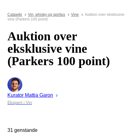
Catawiki
Vin, whisky og spiritus
Vine
Auktion over eksklusive
vine (Parkers 100 point)
Auktion over
eksklusive vine
(Parkers 100 point)
Kurator
Mattia
Garon
Ekspert i Vin
31 genstande