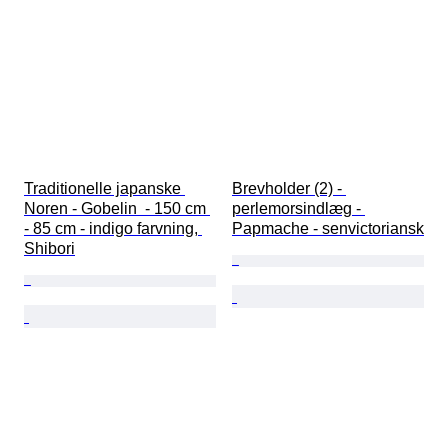
Traditionelle japanske 
Brevholder (2) - 
Noren - Gobelin  - 150 cm 
perlemorsindlæg - 
- 85 cm - indigo farvning, 
Papmache - senvictoriansk
Shibori