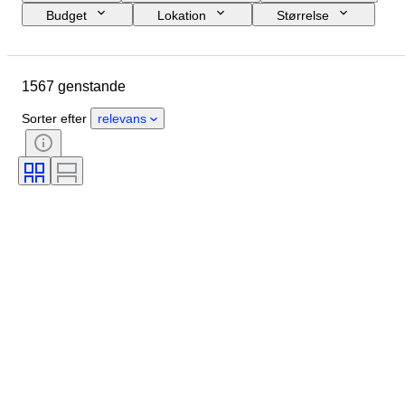
Budget
Lokation
Størrelse
Mål
Brand
Genstand
Oprindelsesland
Materiale
1567 genstande
Køn
Tilstand
Periode
Certificering
Emne
Stil
Sorter efter
relevans
Teknik
Signatur
Udgave
Farve
Æra
Solgt af
Kunstner
Original/ kopi
Kraftreserve
Skaber
Model