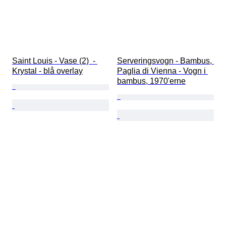
Saint Louis - Vase (2)  - 
Serveringsvogn - Bambus, 
Krystal - blå overlay
Paglia di Vienna - Vogn i 
bambus, 1970'erne