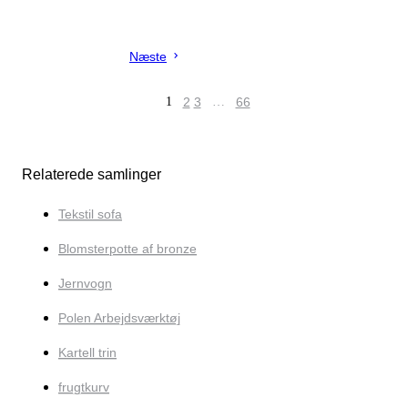
Næste
1
2
3
…
66
Relaterede samlinger
Tekstil sofa
Blomsterpotte af bronze
Jernvogn
Polen Arbejdsværktøj
Kartell trin
frugtkurv