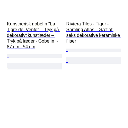
Kunstnerisk gobelin "La 
Riviera Tiles - Figur - 
Tigre del Vento" – Tryk på 
Samling Atlas – Sæt af 
dekorativt kunstlæder – 
seks dekorative keramiske 
Tryk på læder - Gobelin  - 
fliser
87 cm - 54 cm