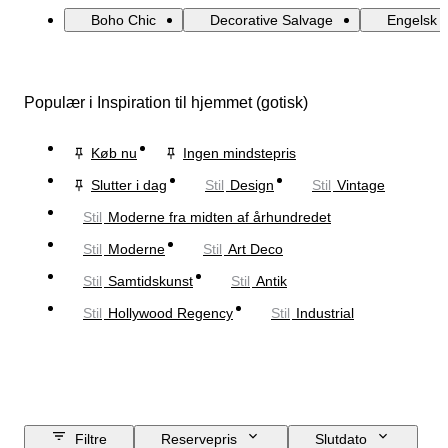
Boho Chic
Decorative Salvage
Engelsk L
Populær i Inspiration til hjemmet (gotisk)
Køb nu
Ingen mindstepris
Slutter i dag
Stil
Design
Stil
Vintage
Stil
Moderne fra midten af århundredet
Stil
Moderne
Stil
Art Deco
Stil
Samtidskunst
Stil
Antik
Stil
Hollywood Regency
Stil
Industrial
Filtre
Reservepris
Slutdato