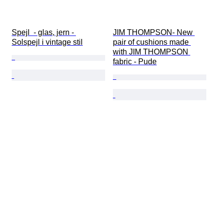
Spejl  - glas, jern - 
JIM THOMPSON- New 
Solspejl i vintage stil
pair of cushions made 
with JIM THOMPSON 
fabric - Pude