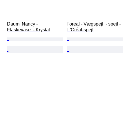
Daum  Nancy - 
l'oreal - Vægspejl  - spejl - 
Flaskevase  - Krystal
L'Oréal-spejl