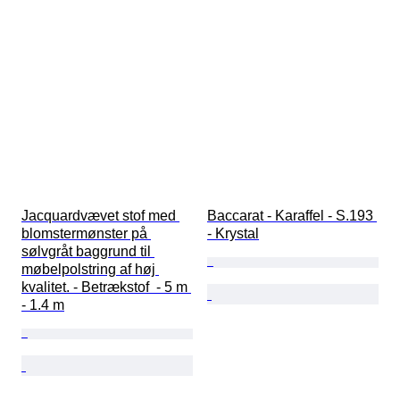
Jacquardvævet stof med 
Baccarat - Karaffel - S.193 
blomstermønster på 
- Krystal
sølvgråt baggrund til 
møbelpolstring af høj 
kvalitet. - Betrækstof  - 5 m 
- 1.4 m