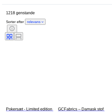
Oprindelsesland
Materiale
1218 genstande
Køn
Tilstand
Periode
Certificering
Emne
Stil
Sorter efter
relevans
Teknik
Signatur
Udgave
Farve
Æra
Solgt af
Original/ kopi
Kunstner
Kraftreserve
Skaber
Model
Pokersæt - Limited edition 
GCFabrics – Damask stof 