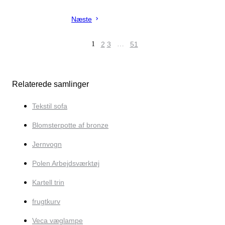
Næste
1
2
3
…
51
Relaterede samlinger
Tekstil sofa
Blomsterpotte af bronze
Jernvogn
Polen Arbejdsværktøj
Kartell trin
frugtkurv
Veca væglampe