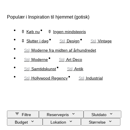
Populær i Inspiration til hjemmet (gotisk)
Køb nu
Ingen mindstepris
Slutter i dag
Stil
Design
Stil
Vintage
Stil
Moderne fra midten af århundredet
Stil
Moderne
Stil
Art Deco
Stil
Samtidskunst
Stil
Antik
Stil
Hollywood Regency
Stil
Industrial
Filtre
Reservepris
Slutdato
Budget
Lokation
Størrelse
Mål
Brand
Genstand