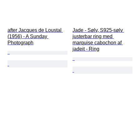
after Jacques de Loustal 
Jade - Sølv, S925-sølv 
(1956) - A Sunday 
justerbar ring med 
Photograph
marquise cabochon af 
jadeit - Ring