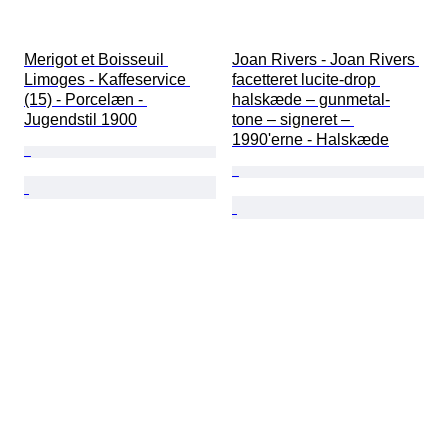
Merigot et Boisseuil 
Joan Rivers - Joan Rivers 
Limoges - Kaffeservice 
facetteret lucite-drop 
(15) - Porcelæn - 
halskæde – gunmetal-
Jugendstil 1900
tone – signeret – 
1990'erne - Halskæde