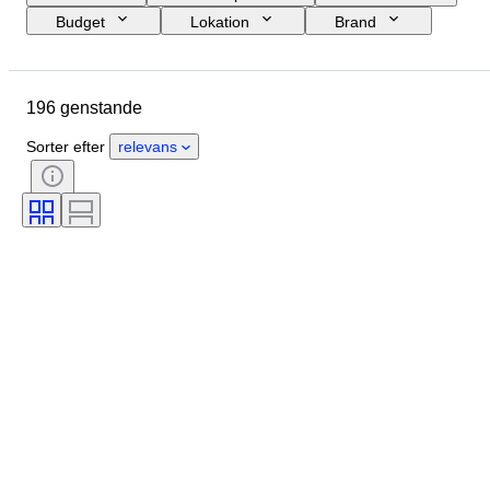
Budget
Lokation
Brand
Genstand
Oprindelsesland
Materiale
Tilstand
196 genstande
Ekstra tilbehør
Periode
Registreringspapirer
Motortype
Sorter efter
relevans
CoC (overensstemmelsescertifikat)
Original/ kopi