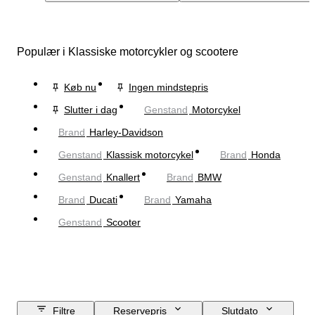
Populær i Klassiske motorcykler og scootere
Køb nu
Ingen mindstepris
Slutter i dag
Genstand
Motorcykel
Brand
Harley-Davidson
Genstand
Klassisk motorcykel
Brand
Honda
Genstand
Knallert
Brand
BMW
Brand
Ducati
Brand
Yamaha
Genstand
Scooter
Filtre
Reservepris
Slutdato