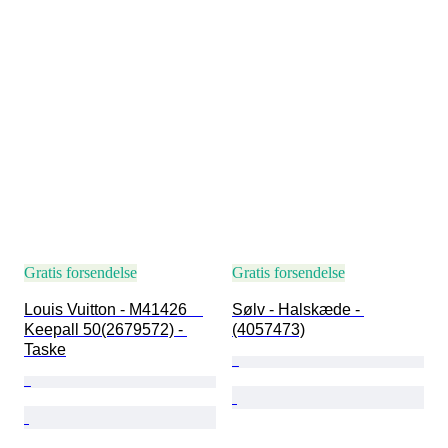
Gratis forsendelse
Gratis forsendelse
Louis Vuitton - M41426　
Sølv - Halskæde - 
Keepall 50(2679572) - 
(4057473)
Taske