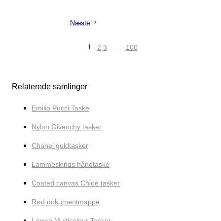
Næste
1
2
3
…
100
Relaterede samlinger
Emilio Pucci Taske
Nylon Givenchy tasker
Chanel guldtasker
Lammeskinds håndtaske
Coated canvas Chloé tasker
Rød dokumentmappe
Loewe Multicolour Tasker