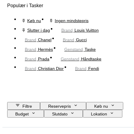
Populær i Tasker
Køb nu
Ingen mindstepris
Slutter i dag
Brand
Louis Vuitton
Brand
Chanel
Brand
Gucci
Brand
Hermès
Genstand
Taske
Brand
Prada
Genstand
Håndtaske
Brand
Christian Dior
Brand
Fendi
Filtre
Reservepris
Køb nu
Budget
Slutdato
Lokation
Mål
Brand
Tøjstørrelse
Genstand
Oprindelsesland