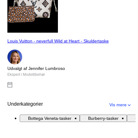
Louis Vuitton - neverfull Wild at Heart - Skuldertaske
Udvalgt af Jennifer Lumbroso
Ekspert i Modetilbehør
Underkategorier
Vis mere
Bottega Veneta-tasker
Burberry-tasker
C