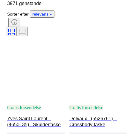
3971 genstande
Materiale
Køn
Tilstand
Certificering
Farve
Sorter efter
relevans
Tilbehør inkluderet
Mønster
Størrelse på genstand
Æra
Model
Skostørrelse
Gratis forsendelse
Gratis forsendelse
Yves Saint Laurent - 
Delvaux - (5526761) - 
(4650135) - Skuldertaske
Crossbody-taske