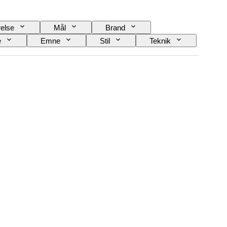
relse
Mål
Brand
e
Emne
Stil
Teknik
eserve
Slående
Æra