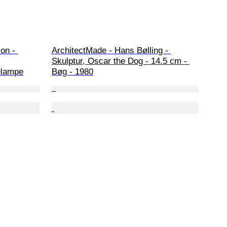
on - 
ArchitectMade - Hans Bølling - 
Skulptur, Oscar the Dog - 14.5 cm - 
elampe
Bøg - 1980