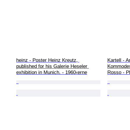
heinz - Poster Heinz Kreutz, 
Kartell - A
published for his Galerie Heseler 
Kommodesk
exhibition in Munich. - 1960‹erne
Rosso - P