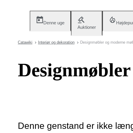
Denne uge
Højdepu
Auktioner
Catawiki
Interiør og dekoration
Designmøbler og moderne møb
Designmøbler
Denne genstand er ikke længe