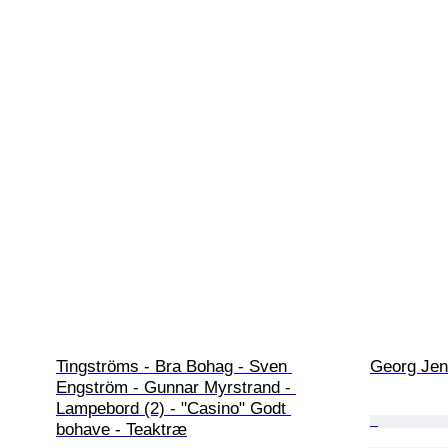
Tingströms - Bra Bohag - Sven 
Georg Jens
Engström - Gunnar Myrstrand - 
Lampebord (2) - "Casino" Godt 
bohave - Teaktræ