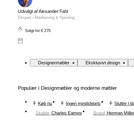
Udvalgt af Alexander Fahl
Ekspert i Madlavning & Spisning
Solgt for
€ 270
Designermøbler
Eksklusivt design
Populær i Designmøbler og moderne møbler
Køb nu
Ingen mindstepris
Slutter i d
Skaber
Charles Eames
Brand
Herman Mille