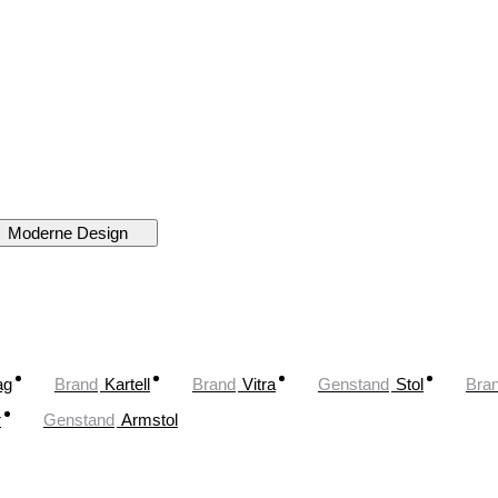
Moderne Design
ag
Brand
Kartell
Brand
Vitra
Genstand
Stol
Bra
r
Genstand
Armstol