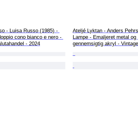
o - Luisa Russo (1985) - 
Ateljé Lyktan - Anders Pehrs
doppio cono bianco e nero - 
Lampe - Emaljeret metal og 
lutahandel - 2024
gennemsigtig akryl - Vintag