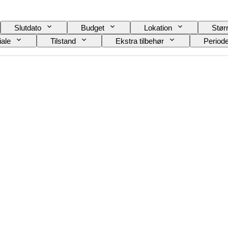
Slutdato
Budget
Lokation
Stør
iale
Tilstand
Ekstra tilbehør
Period
Urværk
Solgt af
Kunstner
Kraftr