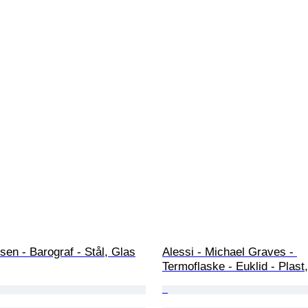
en - Barograf - Stål, Glas
Alessi - Michael Graves - 
Termoflaske - Euklid - Plast