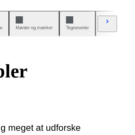
e
Mønter og mærker
Tegneserier
Biler og cykler
ler
ig meget at udforske