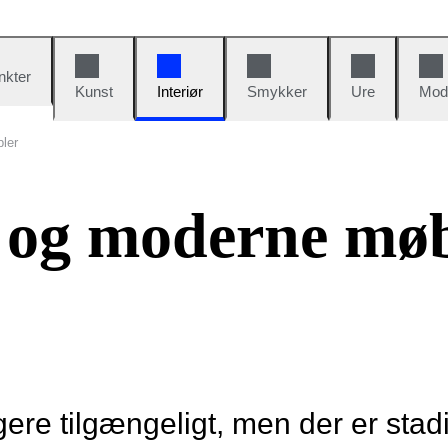
nkter
Kunst
Interiør
Smykker
Ure
Mod
ler
 og moderne møb
re tilgængeligt, men der er stad