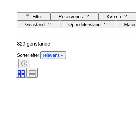
Filtre
Reservepris
Køb nu
Genstand
Oprindelsesland
Mater
Signatur
Udgave
Farve
Skaber
Model
829 genstande
Sorter efter
relevans