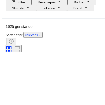
Filtre
Reservepris
Budget
Slutdato
Lokation
Brand
Genstand
Oprindelsesland
Materiale
Tilstand
Periode
1625 genstande
Emne
Stil
Teknik
Udgave
Sprog
Farve
Sorter efter
relevans
Objektivmontering
Videooptagertype
Mikroskoptype
Kikkerttype
Teleskoptype
Videokameratype
Testet og fungerer
Æra
Solgt af
Filmtype