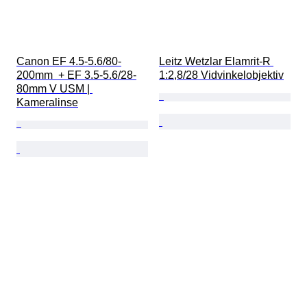
Canon EF 4.5-5.6/80-
Leitz Wetzlar Elamrit-R 
200mm  + EF 3.5-5.6/28-
1:2,8/28 Vidvinkelobjektiv
80mm V USM | 
Kameralinse