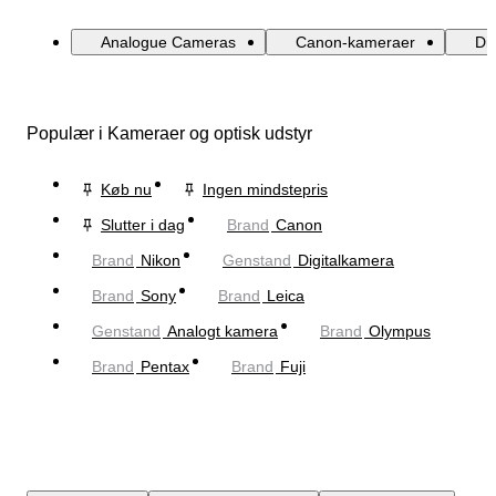
Analogue Cameras
Canon-kameraer
Di
Populær i Kameraer og optisk udstyr
Køb nu
Ingen mindstepris
Slutter i dag
Brand
Canon
Brand
Nikon
Genstand
Digitalkamera
Brand
Sony
Brand
Leica
Genstand
Analogt kamera
Brand
Olympus
Brand
Pentax
Brand
Fuji