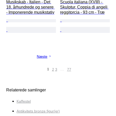
Musikskab - Italien - Det 
Scuola italiana (XVIII) - 
18. århundrede og senere 
Skulptur, Coppia di angeli 
- Imponerende musikstativ
reggitorcia - 93 cm - Træ
Næste
1
2
3
…
77
Relaterede samlinger
Kaffestel
Antikvitets bronze figur(er)