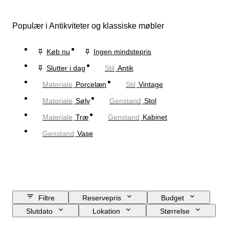
Populær i Antikviteter og klassiske møbler
Køb nu
Ingen mindstepris
Slutter i dag
Stil
Antik
Materiale
Porcelæn
Stil
Vintage
Materiale
Sølv
Genstand
Stol
Materiale
Træ
Genstand
Kabinet
Genstand
Vase
Filtre
Reservepris
Budget
Slutdato
Lokation
Størrelse
Mål
Brand
Genstand