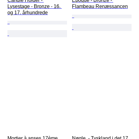
Candle Holder - 
Époque - Bronze - 
Lysestage - Bronze - 16. 
Flambeau Renæssancen
og 17. århundrede
Mortier à anses 17ème 
Nøgle  - Tyskland i det 17. 