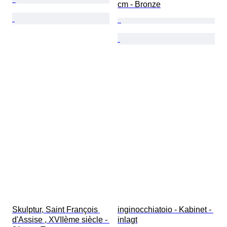
cm - Bronze
Skulptur, Saint François 
inginocchiatoio - Kabinet - 
d'Assise , XVIIème siècle - 
inlagt