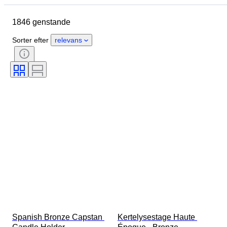
Oprindelsesland
Materiale
1846 genstande
Køn
Tilstand
Periode
Certificering
Emne
Stil
Sorter efter
relevans
Signatur
Farve
Urværk
Kraftreserve
Slående
Urtype
Æra
Urkassens diameter
Original/ kopi
Skaber
Proveniens
Spanish Bronze Capstan 
Kertelysestage Haute 